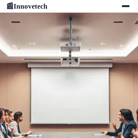
Innovetech
📰