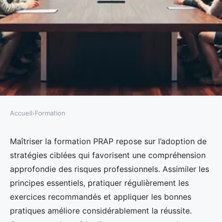
Accueil
›
Formation
FORMATION
Top stratégies à connaître pour
Maîtriser la formation PRAP repose sur l’adoption de
stratégies ciblées qui favorisent une compréhension
exceller en formation prap
approfondie des risques professionnels. Assimiler les
principes essentiels, pratiquer régulièrement les
Julia
•
17 février 2026
•
6 min de lecture
exercices recommandés et appliquer les bonnes
pratiques améliore considérablement la réussite.