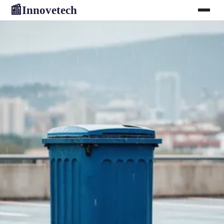
Innovetech
📰