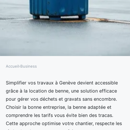
Accueil
›
Business
BUSINESS
Louez une benne à genève pour
Simplifier vos travaux à Genève devient accessible
grâce à la location de benne, une solution efficace
simplifier vos travaux
pour gérer vos déchets et gravats sans encombre.
Choisir la bonne entreprise, la benne adaptée et
Julia
•
2 février 2026
•
8 min de lecture
comprendre les tarifs vous évite bien des tracas.
Cette approche optimise votre chantier, respecte les