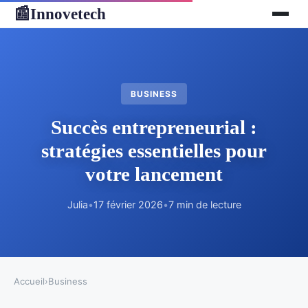
Innovetech
📰
BUSINESS
Succès entrepreneurial :
stratégies essentielles pour
votre lancement
Julia
•
17 février 2026
•
7 min de lecture
Accueil
›
Business