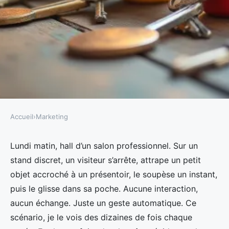
Accueil
›
Marketing
MARKETING
Pourquoi choisir des porte-clés
Lundi matin, hall d’un salon professionnel. Sur un
stand discret, un visiteur s’arrête, attrape un petit
comme goodies incontournables
objet accroché à un présentoir, le soupèse un instant,
?
puis le glisse dans sa poche. Aucune interaction,
aucun échange. Juste un geste automatique. Ce
Rémy
•
31/03/2026 18:13
•
9 min de lecture
scénario, je le vois des dizaines de fois chaque