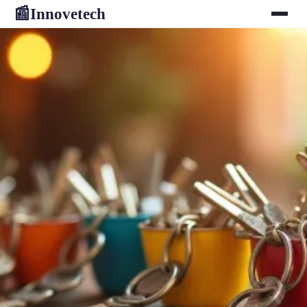
Innovetech
📰