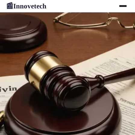
Innovetech
📰