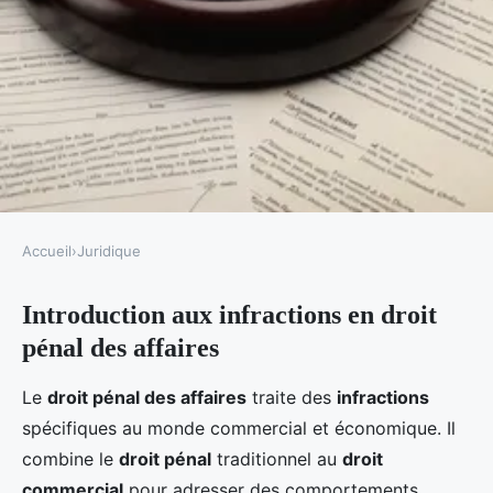
Accueil
›
Juridique
JURIDIQUE
Introduction aux infractions en droit
Les principales infractions en
pénal des affaires
droit pénal des affaires
Le
droit pénal des affaires
traite des
infractions
Julia
•
9 janvier 2025
•
6 min de lecture
spécifiques au monde commercial et économique. Il
combine le
droit pénal
traditionnel au
droit
commercial
pour adresser des comportements